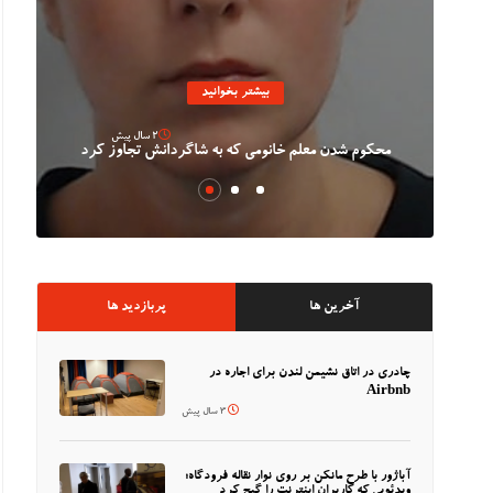
بیشتر بخوانید
هامات
2 سال پیش
محکوم شدن معلم خانومی که به شاگردانش تجاوز کرد
آخرین ها
پربازدید ها
چادری در اتاق نشیمن لندن برای اجاره در
Airbnb
3 سال پیش
آباژور با طرح مانکن بر روی نوار نقاله فرودگاه؛
ویدئویی که کاربران اینترنت را گیج کرد