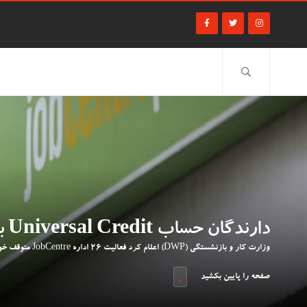
دارندگان حساب Universal Credit با توقف فعالیت 26 اداره JobCentre روبه رو می شوند
وزارت کار و بازنشستگی (DWP) اعلام کرد فعالیت 26 اداره JobCentre متوقف خواهد شد.
صفحه را پایین بکشید