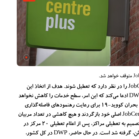
وزارت کار و بازنشستگی (DWP) اعلام کرد که ۲۶ اداره JobCentre را در نظر دارد که تعطیل شوند. هدف از اتخاذ این
تصمیم، کاهش مراجعات در بعضی از خیابان‌های شهر است؛ اما DWP ادعا می‌کند که این امر، سطح خدمات را کاهش نخواهد
داد. این تعطیلات تنها بر مراکز موقت تاثیر می‌گذارد، که در طول بحران کووید-۱۹ برای رعایت رهنمودهای فاصله‌گذاری
اجتماعی ایجاد شده‌اند. براساس این تصمیم، مشتریان باید به JobCentre اصلی خود بازگردند و هیچ کاهشی در تعداد مربیان
کاری که در تماس با مشتریان هستند، به وجود نخواهد آمد. این تصمیم به تعطیلی مراکز، پس از اعلام تعطیلی ۲۰ مرکز در
ماه فوریه امسال، ۱۹ مرکز در ماه می و ۳۶ مرکز دیگر در ماه ژوئن، گرفته شد است. در حال حاضر، DWP در کل کشور،