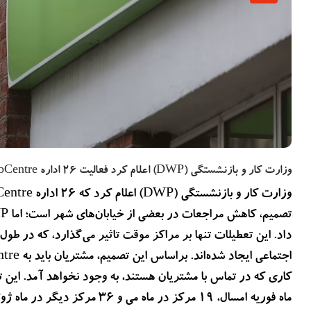
بیشتر بخوانید
2 سال پیش
دزدیده شدن اطلاعات بیماران NHS انگلستان در حمله
سایبری تایید شد
وزارت کار و بازنشستگی (DWP) اعلام کرد فعالیت 26 اداره JobCentre متوقف خواهد شد.