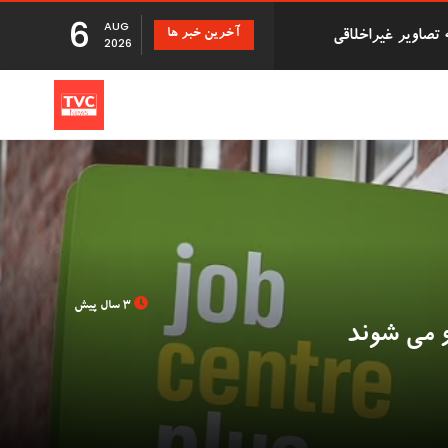
6
AUG
آخرین خبر ها
دزد سریالی که با درخواست بازپرداخت اقلام دزدیده شده 500,000
2026
تانی
 دانشگاه بریستول با 41 سال تأخیر اجازه فارغ
3 سال پیش
بزرگ توزیع Evri قصد استخدام ۹۰۰۰ نیروی کار جدید در
Just Stop ' در فرودگاه گاتویک پس از