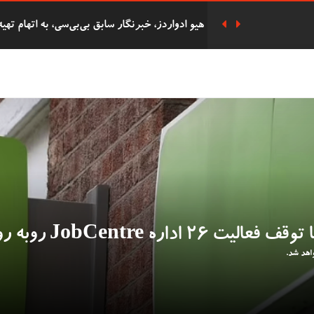
هزاران نفر در مراسم یادبود سه دختر کشته شده
پوند به دست آورده بود به زندان افتاد
دفاع ریچل ریوز از حذف پرداخت‌های سوخت زمس
دانشجوی 62 ساله
شرکت 
التحصیلی در همان روز با پسرش را گرفت.
دستگیری هشت فعال 'Oil
بریتانیا را دارد