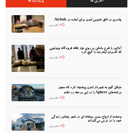
آخرین ها
پربازدید ها
چادری در اتاق نشیمن لندن برای اجاره در Airbnb
3 سال پیش
آباژور با طرح مانکن بر روی نوار نقاله فرودگاه؛ ویدئویی
که کاربران اینترنت را گیج کرد
3 سال پیش
مایکل گوو به شهردار لندن پیشنهاد کرد که مجوز
برنامه‌های Sphere را در این مرحله رد نکند
3 سال پیش
وحشت از ارواح: مدیر میخانه ای در شهر چشایر زندگی
خود را در ترس می‌گذراند
3 سال پیش