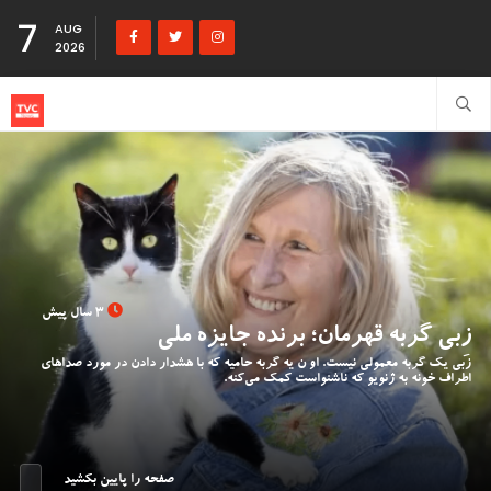
7
AUG
2026
3 سال پیش
زِبی گربه قهرمان؛ برنده جایزه ملی
زبی یک گربه معمولی نیست. او ن یه گربه حامیه که با هشدار دادن در مورد صداهای
اطراف خونه به ژنویو که ناشنواست کمک می‌کنه.
صفحه را پایین بکشید