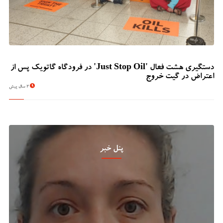
دستگیری هشت فعال 'Just Stop Oil' در فرودگاه گاتویک پس از
اعتراض در گیت خروج
2 سال پیش
پنل خبر