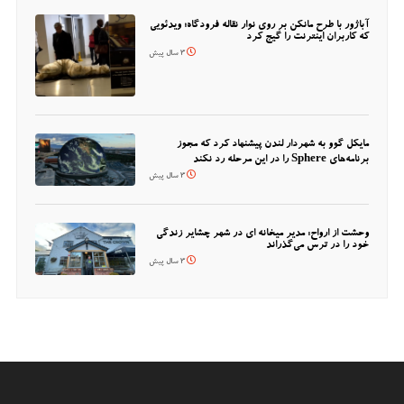
آباژور با طرح مانکن بر روی نوار نقاله فرودگاه؛ ویدئویی
که کاربران اینترنت را گیج کرد
3 سال پیش
مایکل گوو به شهردار لندن پیشنهاد کرد که مجوز
برنامه‌های Sphere را در این مرحله رد نکند
3 سال پیش
وحشت از ارواح: مدیر میخانه ای در شهر چشایر زندگی
خود را در ترس می‌گذراند
3 سال پیش