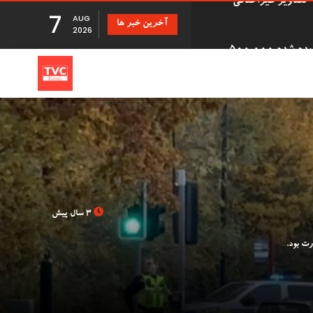
7
AUG
آخرین خبر ها
دزد سریالی که با درخواست بازپرداخت اقلام دزدیده شده 500,000
2026
تانی
 دانشگاه بریستول با 41 سال تأخیر اجازه فارغ
3 سال پیش
بزرگ توزیع Evri قصد استخدام ۹۰۰۰ نیروی کار جدید در
Just Stop ' در فرودگاه گاتویک پس از