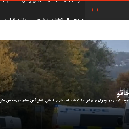
هزاران نفر در مراسم یادبود سه دختر کشته شده
پوند به دست آورده بود به زندان افتاد
دفاع ریچل ریوز از حذف پرداخت‌های سوخت زمس
دانشجوی 62 ساله
شرکت 
التحصیلی در همان روز با پسرش را گرفت.
دستگیری هشت فعال 'Oil
بریتانیا را دارد