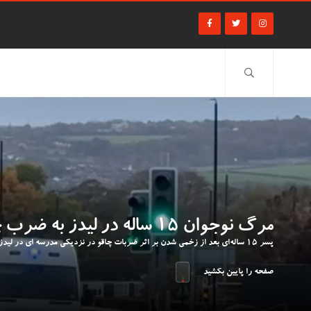
مرگ نوجوان 15 ساله در لیدز به ضرب چاقو
پسر 15 ساله‌ای بعد از زخمی شدن بر اثر ضربات چاقو در نزدیکی مدرسه ای در لیدز فوت کرد و دو نوجوان برای این حادثه بازداشت شدند. قربانی دانش آموز سابق مدرسه هورسفورت بود.
صفحه را پایین بکشید