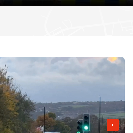
دستگیری دو مرد به اتهام حمله به فعال مبارزه با
اعتراض در گیت خروج
انتظار می رود وزیران افزایش دستمزد همه کارکن
تامی رابینسون
«۷۷ ساعت» روی پرده سینما؛ روایتی از اعتراضات ۱۸ و ۱۹ دی در ایران
تصویب کنند
هیو ادواردز، خبرنگار سابق بی‌بی‌سی، به اتهام تهی
کودکان به دادگاه احضار شد