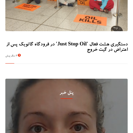
دستگیری هشت فعال 'Just Stop Oil' در فرودگاه گاتویک پس از
اعتراض در گیت خروج
2 سال پیش
پنل خبر