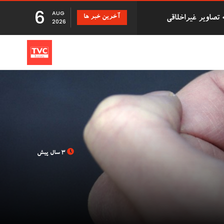
6
AUG
آخرین خبر ها
دزد سریالی که با درخواست بازپرداخت اقلام دزدیده شده 500,000
2026
تانی
 دانشگاه بریستول با 41 سال تأخیر اجازه فارغ
3 سال پیش
بزرگ توزیع Evri قصد استخدام ۹۰۰۰ نیروی کار جدید در
Just Stop ' در فرودگاه گاتویک پس از