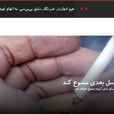
هزاران نفر در مراسم یادبود سه دختر کشته شده
پوند به دست آورده بود به زندان افتاد
دفاع ریچل ریوز از حذف پرداخت‌های سوخت زمس
دانشجوی 62 ساله
شرکت 
التحصیلی در همان روز با پسرش را گرفت.
سل بعدی ممنوع کند
ای نسل آینده ممنوع خواهد شد.
دستگیری هشت فعال 'Oil
بریتانیا را دارد