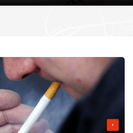
دستگیری دو مرد به اتهام حمله به فعال مبارزه با
اعتراض در گیت خروج
انتظار می رود وزیران افزایش دستمزد همه کارکن
تامی رابینسون
«۷۷ ساعت» روی پرده سینما؛ روایتی از اعتراضات ۱۸ و ۱۹ دی در ایران
تصویب کنند
هیو ادواردز، خبرنگار سابق بی‌بی‌سی، به اتهام تهی
کودکان به دادگاه احضار شد