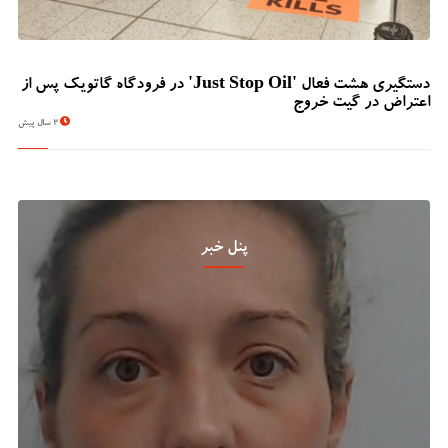
دستگیری هشت فعال 'Just Stop Oil' در فرودگاه گاتویک پس از
اعتراض در گیت خروج
2 سال پیش
پنل خبر