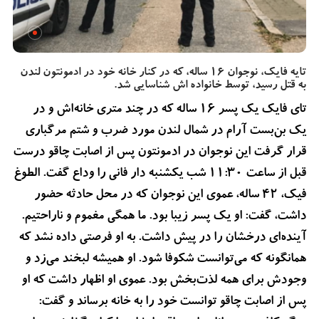
تایه فایک، نوجوان 16 ساله، که در کنار خانه خود در ادمونتون لندن
به قتل رسید، توسط خانواده اش شناسایی شد.
تای فایک یک پسر ۱۶ ساله که در چند متری خانه‌اش و در
یک بن‌بست آرام در شمال لندن مورد ضرب و شتم مرگباری
قرار گرفت این نوجوان در ادمونتون پس از اصابت چاقو درست
قبل از ساعت ۱۱:۳۰ شب یکشنبه دار فانی را وداع گفت. الطوغ
فیک، ۴۲ ساله، عموی این نوجوان که در محل حادثه حضور
داشت، گفت: او یک پسر زیبا بود. ما همگی مغموم و ناراحتیم.
آینده‌ای درخشان را در پیش داشت. به او فرصتی داده نشد که
همانگونه که می‌توانست شکوفا شود. او همیشه لبخند می‌زد و
وجودش برای همه لذت‌بخش بود. عموی او اظهار داشت که او
پس از اصابت چاقو توانست خود را به خانه برساند و گفت: