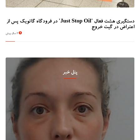
دستگیری هشت فعال 'Just Stop Oil' در فرودگاه گاتویک پس از
اعتراض در گیت خروج
2 سال پیش
پنل خبر