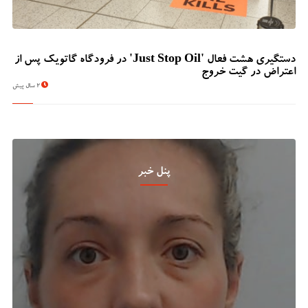
دستگیری هشت فعال 'Just Stop Oil' در فرودگاه گاتویک پس از
اعتراض در گیت خروج
2 سال پیش
پنل خبر