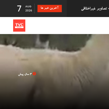
7
AUG
آخرین خبر ها
دزد سریالی که با درخواست بازپرداخت اقلام دزدیده شده 500,000
2026
تانی
 دانشگاه بریستول با 41 سال تأخیر اجازه فارغ
3 سال پیش
بزرگ توزیع Evri قصد استخدام ۹۰۰۰ نیروی کار جدید در
Just Stop ' در فرودگاه گاتویک پس از