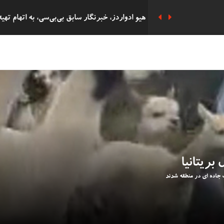
هزاران نفر در مراسم یادبود سه دختر کشته شده
پوند به دست آورده بود به زندان افتاد
دفاع ریچل ریوز از حذف پرداخت‌های سوخت زمس
دانشجوی 62 ساله
شرکت 
التحصیلی در همان روز با پسرش را گرفت.
بریتانیا
دستگیری هشت فعال 'Oil
بریتانیا را دارد