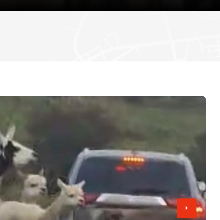
دستگیری دو مرد به اتهام حمله به فعال مبارزه با
اعتراض در گیت خروج
انتظار می رود وزیران افزایش دستمزد همه کارکن
تامی رابینسون
«۷۷ ساعت» روی پرده سینما؛ روایتی از اعتراضات ۱۸ و ۱۹ دی در ایران
تصویب کنند
هیو ادواردز، خبرنگار سابق بی‌بی‌سی، به اتهام تهی
کودکان به دادگاه احضار شد