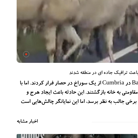
گروهی شامل 30 لاما و الپاکا از مزرعهٔ Basecamp North Lakes در Cumbria از یک سوراخ در حصار فرار کردند. اما با
قاومتی به خانه بازگشتند. این حادثه باعث ایجاد هرج و
برخی جالب به نظر برسد، اما این نمایانگر چالش‌هایی است
اخبار مشابه