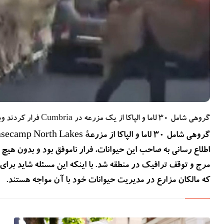
بیشتر بخوانید
2 سال پیش
دزدیده شدن اطلاعات بیماران NHS انگلستان در حمله
سایبری تایید شد
گروهی شامل 30 لاما و الپاکا از یک مزرعه در Cumbria فرار کردند وباعث ترافیک جاده ای در منطقه شدند
اطلاع رسانی به صاحب این حیوانات، فرار ناموفق بود و بدون هیچ م
مرج و توقف ترافیک در منطقه شد. با اینکه این مسئله شاید برای 
که مالکان مزارع در مدیریت حیوانات خود با آن مواجه هستند.