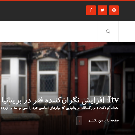
Itv: افزایش نگران‌کننده فقر در بریتانیا
تعداد کودکان و بزرگسالان بریتانیایی که نیازهای اساسی خود را نمی توانند برآورده
صفحه را پایین بکشید