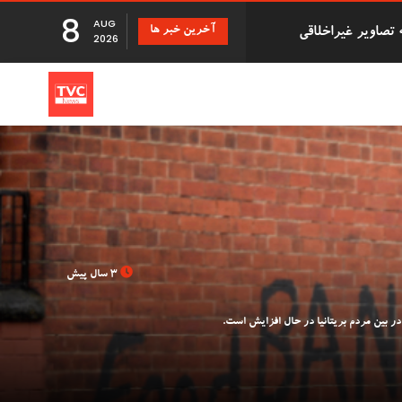
8
AUG
آخرین خبر ها
دزد سریالی که با درخواست بازپرداخت اقلام دزدیده شده 500,000
2026
تانی
 دانشگاه بریستول با 41 سال تأخیر اجازه فارغ
3 سال پیش
بزرگ توزیع Evri قصد استخدام ۹۰۰۰ نیروی کار جدید در
در بین مردم بریتانیا در حال افزایش است.
Just Stop ' در فرودگاه گاتویک پس از