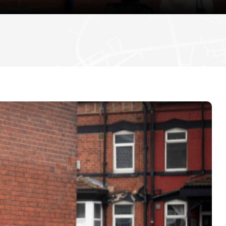
دستگیری دو مرد به اتهام حمله به فعال مبارزه با
اعتراض در گیت خروج
انتظار می رود وزیران افزایش دستمزد همه کارکن
تامی رابینسون
«۷۷ ساعت» روی پرده سینما؛ روایتی از اعتراضات ۱۸ و ۱۹ دی در ایران
تصویب کنند
هیو ادواردز، خبرنگار سابق بی‌بی‌سی، به اتهام تهی
کودکان به دادگاه احضار شد