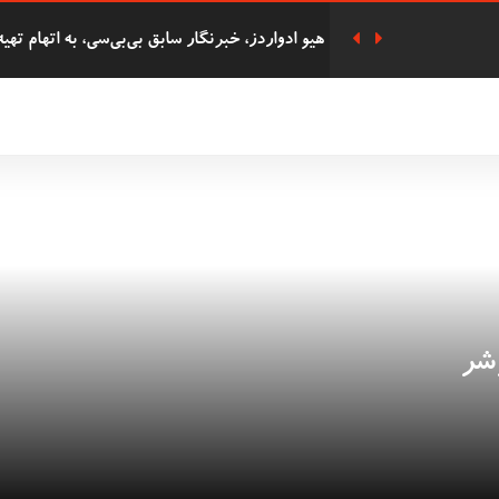
هزاران نفر در مراسم یادبود سه دختر کشته شده
پوند به دست آورده بود به زندان افتاد
دفاع ریچل ریوز از حذف پرداخت‌های سوخت زمس
دانشجوی 62 ساله
شرکت 
التحصیلی در همان روز با پسرش را گرفت.
شر
دستگیری هشت فعال 'Oil
بریتانیا را دارد