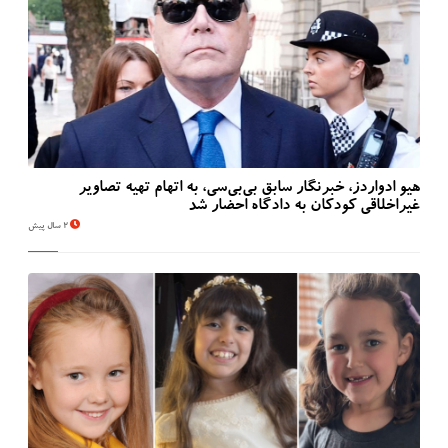
بیشتر بخوانید
2 سال پیش
دزدیده شدن اطلاعات بیماران NHS انگلستان در حمله
سایبری تایید شد
هیو ادواردز، خبرنگار سابق بی‌بی‌سی، به اتهام تهیه تصاویر
غیراخلاقی کودکان به دادگاه احضار شد
2 سال پیش