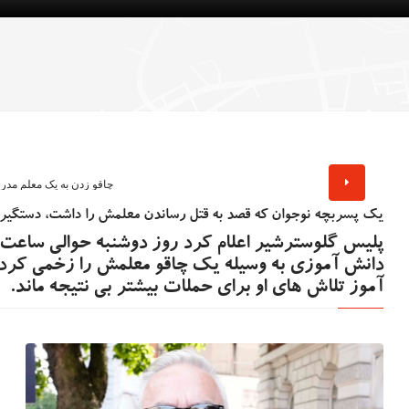
دستگیری دو مرد به اتهام حمله به فعال مبارزه با
اعتراض در گیت خروج
انتظار می رود وزیران افزایش دستمزد همه کارکن
تامی رابینسون
«۷۷ ساعت» روی پرده سینما؛ روایتی از اعتراضات ۱۸ و ۱۹ دی در ایران
تصویب کنند
هیو ادواردز، خبرنگار سابق بی‌بی‌سی، به اتهام تهی
یک پسربچه نوجوان که قصد به قتل رساندن معلمش را داشت، دستگیر 
دانش آموزی به وسیله یک چاقو معلمش را زخمی کرده 
کودکان به دادگاه احضار شد
آموز تلاش های او برای حملات بیشتر بی نتیجه ماند.