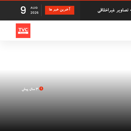
9
AUG
آخرین خبر ها
دزد سریالی که با درخواست بازپرداخت اقلام دزدیده شده 500,000
2026
تانی
 دانشگاه بریستول با 41 سال تأخیر اجازه فارغ
3 سال پیش
بزرگ توزیع Evri قصد استخدام ۹۰۰۰ نیروی کار جدید در
Just Stop ' در فرودگاه گاتویک پس از