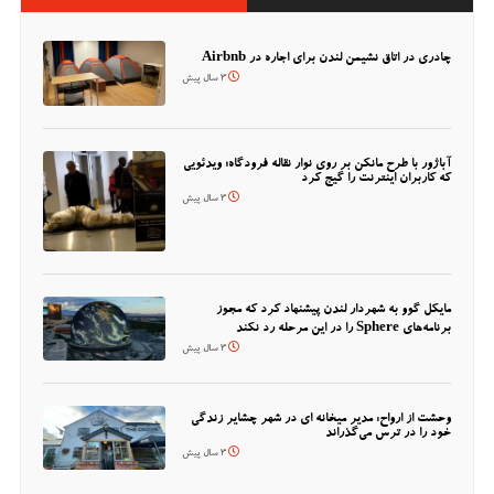
چادری در اتاق نشیمن لندن برای اجاره در Airbnb
3 سال پیش
آباژور با طرح مانکن بر روی نوار نقاله فرودگاه؛ ویدئویی
که کاربران اینترنت را گیج کرد
3 سال پیش
مایکل گوو به شهردار لندن پیشنهاد کرد که مجوز
برنامه‌های Sphere را در این مرحله رد نکند
3 سال پیش
وحشت از ارواح: مدیر میخانه ای در شهر چشایر زندگی
خود را در ترس می‌گذراند
3 سال پیش