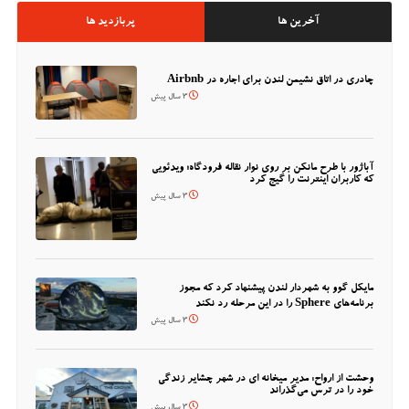
آخرین ها
پربازدید ها
چادری در اتاق نشیمن لندن برای اجاره در Airbnb
3 سال پیش
آباژور با طرح مانکن بر روی نوار نقاله فرودگاه؛ ویدئویی
که کاربران اینترنت را گیج کرد
3 سال پیش
مایکل گوو به شهردار لندن پیشنهاد کرد که مجوز
برنامه‌های Sphere را در این مرحله رد نکند
3 سال پیش
وحشت از ارواح: مدیر میخانه ای در شهر چشایر زندگی
خود را در ترس می‌گذراند
3 سال پیش