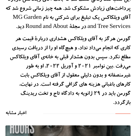
این تقلب فقط زمانی کشف شد که بانک آقای ویلکاکس دربارهٔ
پرداخت‌های زیادش مشکوک شد. همه چیز زمانی شروع شد که
آقای ویلکاکس یک تبلیغ برای شرکتی به نام MG Garden
and Tree Services در مجلهٔ Round and About دید.
گورمن هرگز به آقای ویلکاکس هشداری دربارهٔ قیمت هر
کاری که انجام می‌داد نداد، و هیچ‌گاه او را از دریافت رسیدی
مطلع نکرد. سپس بدون هشدار قبلی به خانه‌ی آقای ویلکاکس
می‌رفت .بین نوامبر 2021 و آوریل 2022, او به طور
غیرمنصفانه و بدون دلیلی معقول از آقای ویلکاکس بابت
کارهای باغبانی هزینه های گزافی گرفته است. در نهایت،
گورمن باید در 29 ژانویه به دادگاه تاج و تخت ریدینگ
بازگردد.
اخبار مشابه