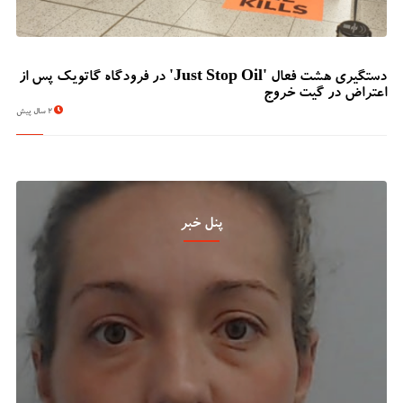
دستگیری هشت فعال 'Just Stop Oil' در فرودگاه گاتویک پس از
اعتراض در گیت خروج
2 سال پیش
پنل خبر