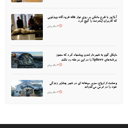
آباژور با طرح مانکن بر روی نوار نقاله فرودگاه؛ ویدئویی
که کاربران اینترنت را گیج کرد
3 سال پیش
مایکل گوو به شهردار لندن پیشنهاد کرد که مجوز
برنامه‌های Sphere را در این مرحله رد نکند
3 سال پیش
وحشت از ارواح: مدیر میخانه ای در شهر چشایر زندگی
خود را در ترس می‌گذراند
3 سال پیش