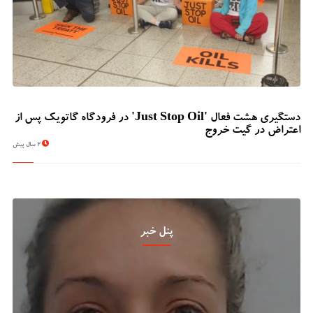
دستگیری هشت فعال 'Just Stop Oil' در فرودگاه گاتویک پس از
اعتراض در گیت خروج
2 سال پیش
پنل خبر