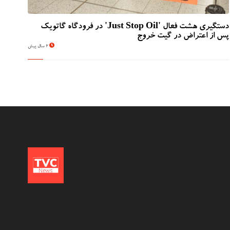
دستگیری هشت فعال 'Just Stop Oil' در فرودگاه گاتویک
پس از اعتراض در گیت خروج
2 سال پیش