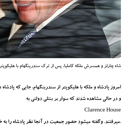
بیشتر بخوانید
2 سال پیش
دزدیده شدن اطلاعات بیماران NHS انگلستان در حمله
سایبری تایید شد
شاه چارلز و همسرش ملکه کاملیا، پس از ترک سندرینگهام با هلیکوپتر 
امروز پادشاه و ملکه با هلیکوپتر از سندرینگهام، جایی که پادشاه 
و در حالی مشاهده شدند که سوار بر بنتلی دولتی به
Clarence House
.میرفتند. وگفته میشود حضور جمعیت در آنجا نظر پادشاه را به 