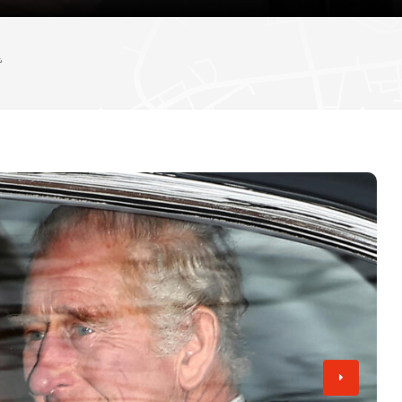
دستگیری دو مرد به اتهام حمله به فعال مبارزه با
اعتراض در گیت خروج
ش
انتظار می رود وزیران افزایش دستمزد همه کارکن
تامی رابینسون
«۷۷ ساعت» روی پرده سینما؛ روایتی از اعتراضات ۱۸ و ۱۹ دی در ایران
تصویب کنند
هیو ادواردز، خبرنگار سابق بی‌بی‌سی، به اتهام تهی
کودکان به دادگاه احضار شد