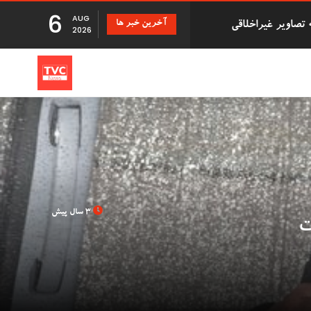
6
AUG
آخرین خبر ها
دزد سریالی که با درخواست بازپرداخت اقلام دزدیده شده 500,000
2026
تانی
 دانشگاه بریستول با 41 سال تأخیر اجازه فارغ
3 سال پیش
بزرگ توزیع Evri قصد استخدام ۹۰۰۰ نیروی کار جدید در
ت
Just Stop ' در فرودگاه گاتویک پس از