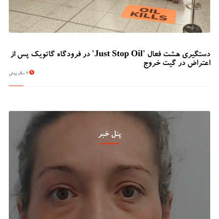
دستگیری هشت فعال 'Just Stop Oil' در فرودگاه گاتویک پس از
اعتراض در گیت خروج
2 سال پیش
پنل خبر