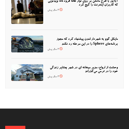
آباژور با طرح مانکن بر روی نوار نقاله فرودگاه؛ ویدئویی
که کاربران اینترنت را گیج کرد
3 سال پیش
مایکل گوو به شهردار لندن پیشنهاد کرد که مجوز
برنامه‌های Sphere را در این مرحله رد نکند
3 سال پیش
وحشت از ارواح: مدیر میخانه ای در شهر چشایر زندگی
خود را در ترس می‌گذراند
3 سال پیش