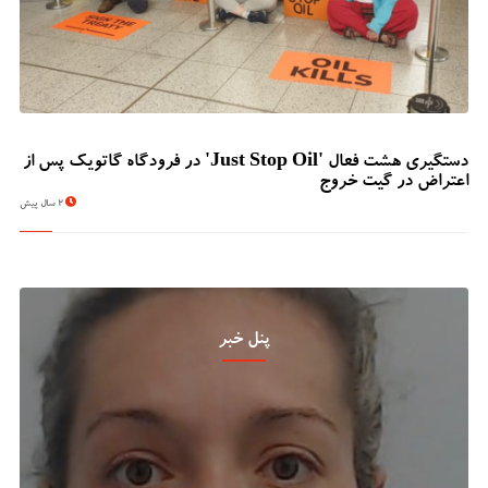
دستگیری هشت فعال 'Just Stop Oil' در فرودگاه گاتویک پس از
اعتراض در گیت خروج
2 سال پیش
پنل خبر