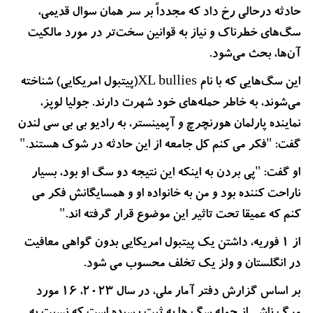
حادثه درحالی رخ داد که مجدداً بر سر همان سوال قدیمی،
سگ‌های خطرناک و نیاز به قوانین سخت‌تر در مورد مالکیت
آن‌ها، بحث می‌شود.
این سگ‌هایی که با نام XL bullies(پیتبول امریکایی) شناخته
می‌شوند، به خاطر حمله‌های خود شهرت دارند. جولیا لوپز،
نماینده پارلمان هورنچرچ و آپمینستر، به رادیو بی بی سی لندن
گفت: "فکر می کنم کل جامعه از این حادثه در شوک هستند."
او گفت: "پی بردن به اینکه این نتیجه دو سگ او بود، بسیار
ناراحت کننده بود و من به خانواده او و همسایگانش فکر می
کنم که عمیقا تحت تاثیر این موضوع قرار گرفته اند."
از 1 فوریه، داشتن یک پیتبول امریکایی بدون گواهی معافیت
در انگلستان و ولز یک تخلف محسوب می شود.
بر اساس گزارش دفتر آمار ملی، در سال 2023، 16 مورد