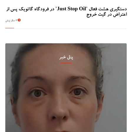
دستگیری هشت فعال 'Just Stop Oil' در فرودگاه گاتویک پس از
اعتراض در گیت خروج
2 سال پیش
پنل خبر