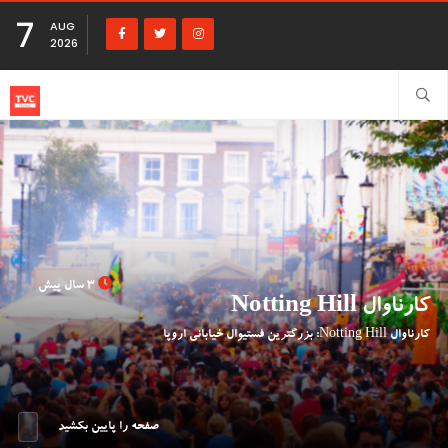
7
AUG
2026
3 سال پیش
کارناوال Notting Hill
کارناوال Notting Hill: بزرگترین فستیوال خیابانی اروپا
صفحه را پایین بکشید