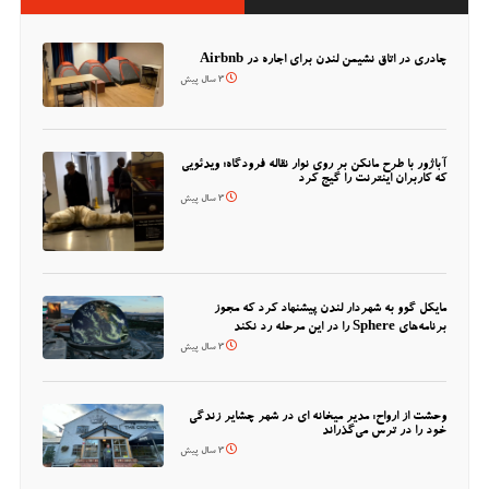
چادری در اتاق نشیمن لندن برای اجاره در Airbnb
3 سال پیش
آباژور با طرح مانکن بر روی نوار نقاله فرودگاه؛ ویدئویی
که کاربران اینترنت را گیج کرد
3 سال پیش
مایکل گوو به شهردار لندن پیشنهاد کرد که مجوز
برنامه‌های Sphere را در این مرحله رد نکند
3 سال پیش
وحشت از ارواح: مدیر میخانه ای در شهر چشایر زندگی
خود را در ترس می‌گذراند
3 سال پیش