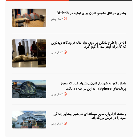
چادری در اتاق نشیمن لندن برای اجاره در Airbnb
3 سال پیش
آباژور با طرح مانکن بر روی نوار نقاله فرودگاه؛ ویدئویی
که کاربران اینترنت را گیج کرد
3 سال پیش
مایکل گوو به شهردار لندن پیشنهاد کرد که مجوز
برنامه‌های Sphere را در این مرحله رد نکند
3 سال پیش
وحشت از ارواح: مدیر میخانه ای در شهر چشایر زندگی
خود را در ترس می‌گذراند
3 سال پیش