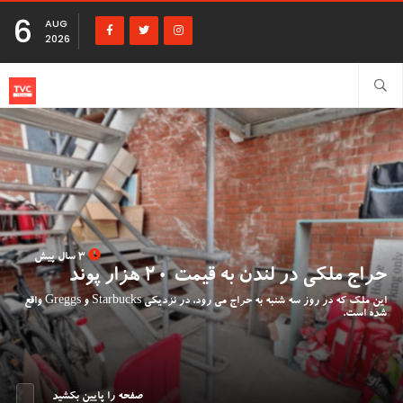
6
AUG
2026
3 سال پیش
حراج ملکی در لندن به قیمت 20 هزار پوند
این ملک که در روز سه شنبه به حراج می رود، در نزدیکی Starbucks و Greggs واقع
شده است.
صفحه را پایین بکشید