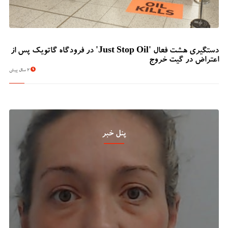
دستگیری هشت فعال 'Just Stop Oil' در فرودگاه گاتویک پس از
اعتراض در گیت خروج
2 سال پیش
پنل خبر