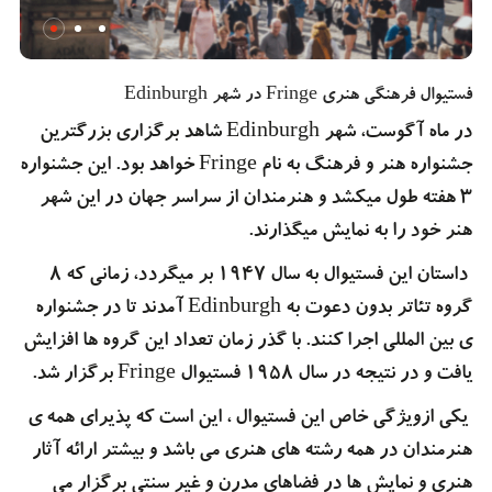
فستیوال فرهنگی هنری Fringe در شهر Edinburgh
در ماه آگوست، شهر Edinburgh شاهد برگزاری بزرگترین
جشنواره هنر و فرهنگ به نام Fringe خواهد بود. این جشنواره
3 هفته طول میکشد و هنرمندان از سراسر جهان در این شهر
هنر خود را به نمایش میگذارند.
داستان این فستیوال به سال 1947 بر میگردد، زمانی که 8
گروه تئاتر بدون دعوت به Edinburgh آمدند تا در جشنواره
ی بین المللی اجرا کنند. با گذر زمان تعداد این گروه ها افزایش
یافت و در نتیجه در سال 1958 فستیوال Fringe برگزار شد.
یکی ازویژگی خاص این فستیوال ، این است که پذیرای همه ی
هنرمندان در همه رشته های هنری می باشد و بیشتر ارائه آثار
هنری و نمایش ها در فضاهای مدرن و غیر سنتی برگزار می