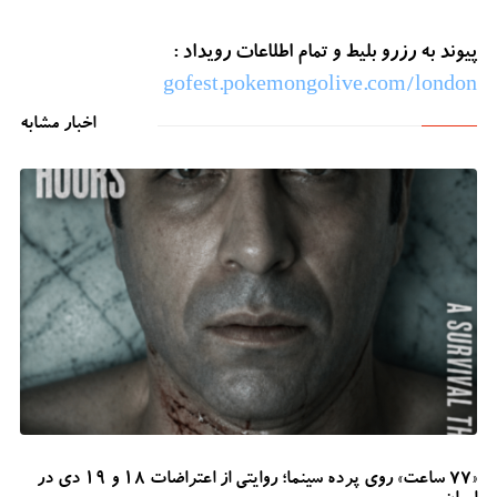
پیوند به رزرو بلیط و تمام اطلاعات رویداد :
gofest.pokemongolive.com/london
اخبار مشابه
«۷۷ ساعت» روی پرده سینما؛ روایتی از اعتراضات ۱۸ و ۱۹ دی در