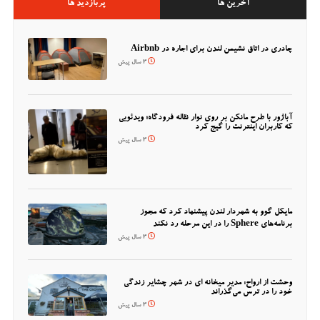
آخرین ها
پربازدید ها
چادری در اتاق نشیمن لندن برای اجاره در Airbnb
3 سال پیش
آباژور با طرح مانکن بر روی نوار نقاله فرودگاه؛ ویدئویی
که کاربران اینترنت را گیج کرد
3 سال پیش
مایکل گوو به شهردار لندن پیشنهاد کرد که مجوز
برنامه‌های Sphere را در این مرحله رد نکند
3 سال پیش
وحشت از ارواح: مدیر میخانه ای در شهر چشایر زندگی
خود را در ترس می‌گذراند
3 سال پیش