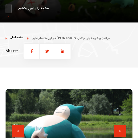
صفحه را پایین بکشید
صفحه اصلی
آخر این هفته طرفدارن POKÉMON در لندن بهشون خوش میگذره
Share: