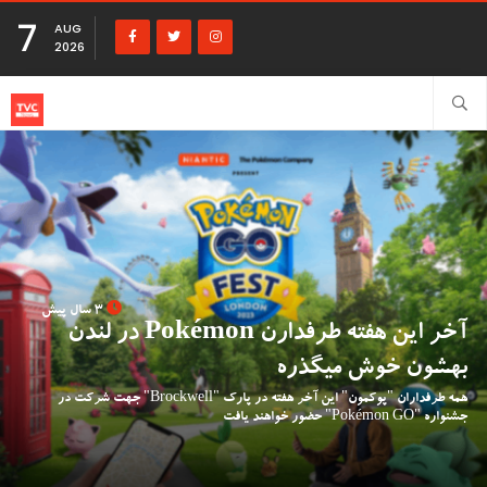
7
AUG
2026
3 سال پیش
آخر این هفته طرفدارن Pokémon در لندن
بهشون خوش میگذره
همه طرفداران "پوکمون" این آخر هفته در پارک "Brockwell" جهت شرکت در
جشنواره "Pokémon GO" حضور خواهند یافت