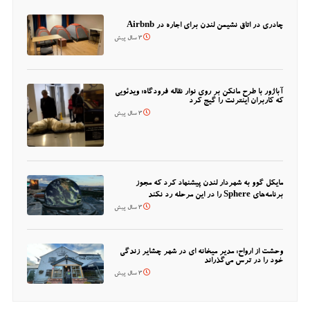
چادری در اتاق نشیمن لندن برای اجاره در Airbnb
3 سال پیش
آباژور با طرح مانکن بر روی نوار نقاله فرودگاه؛ ویدئویی
که کاربران اینترنت را گیج کرد
3 سال پیش
مایکل گوو به شهردار لندن پیشنهاد کرد که مجوز
برنامه‌های Sphere را در این مرحله رد نکند
3 سال پیش
وحشت از ارواح: مدیر میخانه ای در شهر چشایر زندگی
خود را در ترس می‌گذراند
3 سال پیش