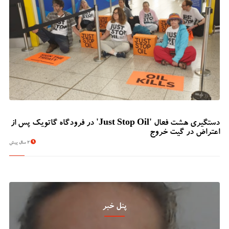
دستگیری هشت فعال 'Just Stop Oil' در فرودگاه گاتویک پس از
اعتراض در گیت خروج
2 سال پیش
پنل خبر