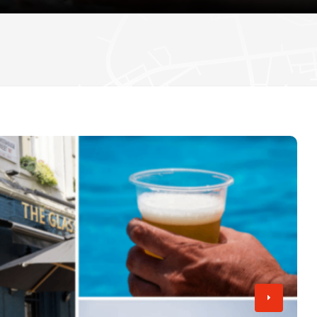
دستگیری دو مرد به اتهام حمله به فعال مبارزه با
اعتراض در گیت خروج
انتظار می رود وزیران افزایش دستمزد همه کارکن
تامی رابینسون
«۷۷ ساعت» روی پرده سینما؛ روایتی از اعتراضات ۱۸ و ۱۹ دی در ایران
تصویب کنند
هیو ادواردز، خبرنگار سابق بی‌بی‌سی، به اتهام تهی
کودکان به دادگاه احضار شد