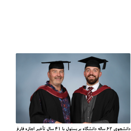
دانشجوی 62 ساله دانشگاه بریستول با 41 سال تأخیر اجازه فارغ