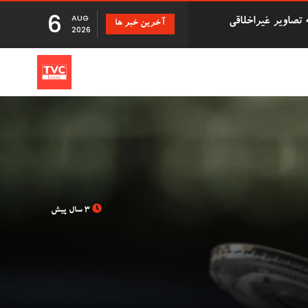
6
AUG
آخرین خبر ها
دزد سریالی که با درخواست بازپرداخت اقلام دزدیده شده 500,000
2026
تانی
 دانشگاه بریستول با 41 سال تأخیر اجازه فارغ
3 سال پیش
بزرگ توزیع Evri قصد استخدام ۹۰۰۰ نیروی کار جدید در
Just Stop ' در فرودگاه گاتویک پس از