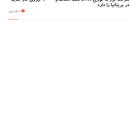
شرکت بزرگ توزیع Evri قصد استخدام ۹۰۰۰ نیروی کار جدید
در بریتانیا را دارد
2 سال پیش