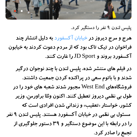
پلیس لندن 9 نفر را دستگیر کرد.
هرج و مرج دیروز در
خیابان آکسفورد
به دلیل انتشار چند
فراخوان در تیک تاک بود که از مردم دعوت کردند به خیابون
آکسفورد بروند و JD Sport را غارت کنند.
در فیلم های منتشر شده، پلیس لندن با چند نوجوان درگیر
شدند و با باتوم سعی در پراکنده کردن جمعیت داشتند.
فروشگاه‌های West End مجبور شدند شعبه های خود را در
طول بی نظمی دیروز تعطیل کنند. اکنون وئلا براورمن، وزیر
کشور، خواستار «تعقیب» و زندانی شدن افرادی است که
مسئول بی نظمی در خیابان آکسفورد هستند. پلیس لندن 9 نفر
را در رابطه با این موضوع دستگیر و 39 دستور جلوگیری از
تجمع را صادر کرد.