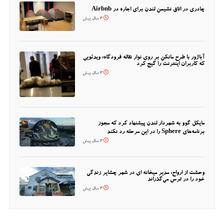
چادری در اتاق نشیمن لندن برای اجاره در Airbnb
3 سال پیش
آباژور با طرح مانکن بر روی نوار نقاله فرودگاه؛ ویدئویی
که کاربران اینترنت را گیج کرد
3 سال پیش
مایکل گوو به شهردار لندن پیشنهاد کرد که مجوز
برنامه‌های Sphere را در این مرحله رد نکند
3 سال پیش
وحشت از ارواح: مدیر میخانه ای در شهر چشایر زندگی
خود را در ترس می‌گذراند
3 سال پیش