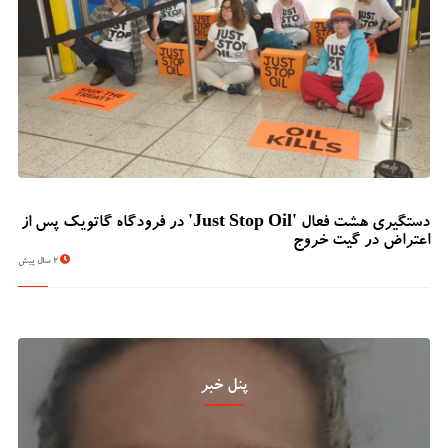
دستگیری هشت فعال 'Just Stop Oil' در فرودگاه گاتویک پس از
اعتراض در گیت خروج
2 سال پیش
پنل خبر