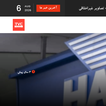
6
AUG
آخرین خبر ها
دزد سریالی که با درخواست بازپرداخت اقلام دزدیده شده 500,000
2026
تانی
 دانشگاه بریستول با 41 سال تأخیر اجازه فارغ
3 سال پیش
بزرگ توزیع Evri قصد استخدام ۹۰۰۰ نیروی کار جدید در
Just Stop ' در فرودگاه گاتویک پس از