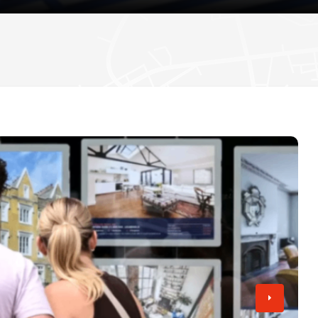
دستگیری دو مرد به اتهام حمله به فعال مبارزه با
اعتراض در گیت خروج
انتظار می رود وزیران افزایش دستمزد همه کارکن
تامی رابینسون
«۷۷ ساعت» روی پرده سینما؛ روایتی از اعتراضات ۱۸ و ۱۹ دی در ایران
تصویب کنند
هیو ادواردز، خبرنگار سابق بی‌بی‌سی، به اتهام تهی
کودکان به دادگاه احضار شد