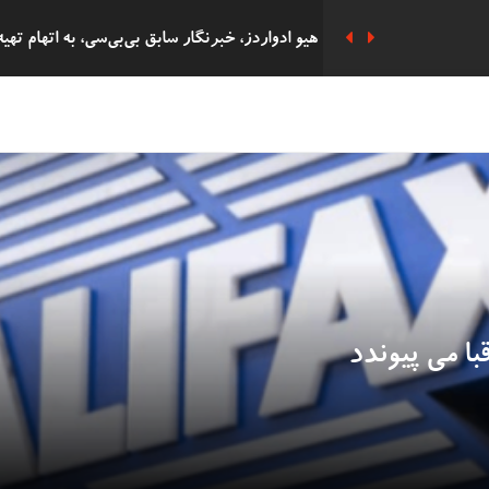
هزاران نفر در مراسم یادبود سه دختر کشته شده
پوند به دست آورده بود به زندان افتاد
دفاع ریچل ریوز از حذف پرداخت‌های سوخت زمس
دانشجوی 62 ساله
شرکت 
التحصیلی در همان روز با پسرش را گرفت.
ا می پیوندد
دستگیری هشت فعال 'Oil
بریتانیا را دارد