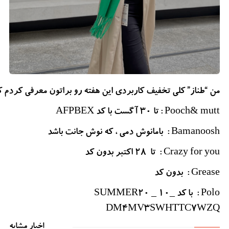
من “طناز” کلی تخفیف کاربردی این هفته رو براتون معرفی کردم که
Pooch& mutt : تا ۳۰ آگست
با کد AFPBEX
Bamanoosh
:
بامانوش دمی ، که نوش جانت باشد
Crazy for you : تا ۲۸ اکتبر
بدون کد
Grease :
بدون کد
Polo
:
با کد SUMMER20 _ 10_
DM4MV3SWHTTC7WZQ
اخبار مشابه