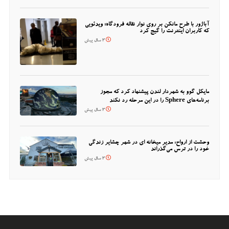
آباژور با طرح مانکن بر روی نوار نقاله فرودگاه؛ ویدئویی
که کاربران اینترنت را گیج کرد
3 سال پیش
مایکل گوو به شهردار لندن پیشنهاد کرد که مجوز
برنامه‌های Sphere را در این مرحله رد نکند
3 سال پیش
وحشت از ارواح: مدیر میخانه ای در شهر چشایر زندگی
خود را در ترس می‌گذراند
3 سال پیش