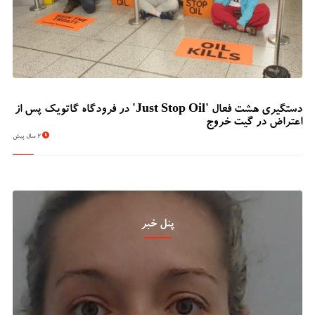
دستگیری هشت فعال 'Just Stop Oil' در فرودگاه گاتویک پس از
اعتراض در گیت خروج
2 سال پیش
پنل خبر