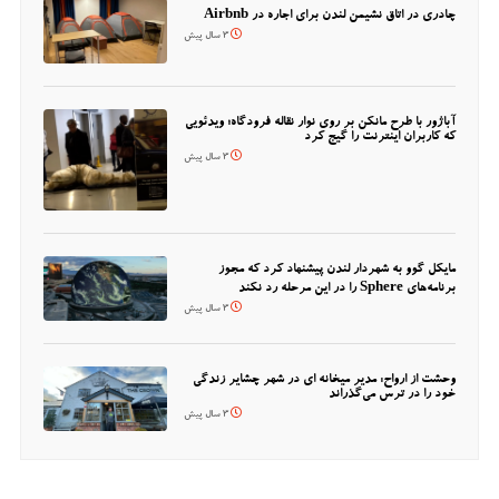
چادری در اتاق نشیمن لندن برای اجاره در Airbnb
3 سال پیش
آباژور با طرح مانکن بر روی نوار نقاله فرودگاه؛ ویدئویی
که کاربران اینترنت را گیج کرد
3 سال پیش
مایکل گوو به شهردار لندن پیشنهاد کرد که مجوز
برنامه‌های Sphere را در این مرحله رد نکند
3 سال پیش
وحشت از ارواح: مدیر میخانه ای در شهر چشایر زندگی
خود را در ترس می‌گذراند
3 سال پیش