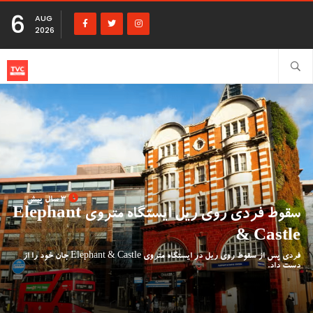
6
AUG
2026
3 سال پیش
سقوط فردی روی ریل ایستگاه متروی Elephant
& Castle
فردی پس از سقوط روی ریل در ایستگاه متروی Elephant & Castle جان خود را از
دست داد.