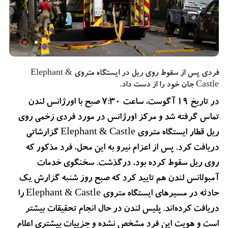
فردی پس از سقوط روی ریل در ایستگاه متروی Elephant &
Castle جان خود را از دست داد.
در تاریخ 19 آگوست، ساعت 7:30 صبح با اورژانس لندن
تماس گرفته شد و مرکز اورژانس در مورد فردی زخمی روی
ریل قطار ایستگاه متروی Elephant & Castle گزارشاتی
دریافت کرد. پس از اعزام نیرو به این محل، فرد مذکور که
روی ریل سقوط کرده بود، درگذشت. سخنگوی خدمات
آمبولانس لندن هم تایید کرد که صبح روز شنبه گزارش یک
حادثه در مسیرهای ایستگاه متروی Elephant & Castle را
دریافت کرده‌اند. پلیس لندن در حال انجام تحقیقات بیشتر
است و هویت این فرد مشخص نشده و جزییات بیشتری اعلام