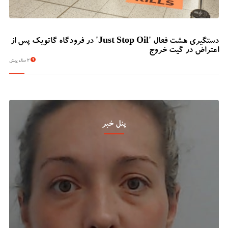
دستگیری هشت فعال 'Just Stop Oil' در فرودگاه گاتویک پس از
اعتراض در گیت خروج
2 سال پیش
پنل خبر