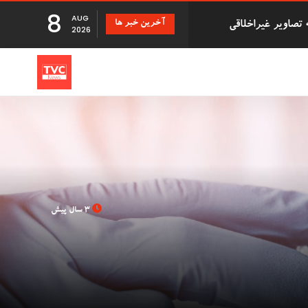
8
AUG
آخرین خبر ها
دزد سریالی که با درخواست بازپرداخت اقلام دزدیده شده 500,000
2026
تانی
 دانشگاه بریستول با 41 سال تأخیر اجازه فارغ
3 سال پیش
بزرگ توزیع Evri قصد استخدام ۹۰۰۰ نیروی کار جدید در
Just Stop ' در فرودگاه گاتویک پس از