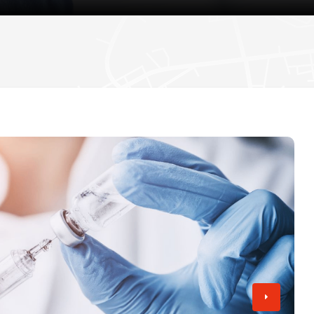
دستگیری دو مرد به اتهام حمله به فعال مبارزه با
اعتراض در گیت خروج
انتظار می رود وزیران افزایش دستمزد همه کارکن
تامی رابینسون
«۷۷ ساعت» روی پرده سینما؛ روایتی از اعتراضات ۱۸ و ۱۹ دی در ایران
تصویب کنند
هیو ادواردز، خبرنگار سابق بی‌بی‌سی، به اتهام تهی
کودکان به دادگاه احضار شد