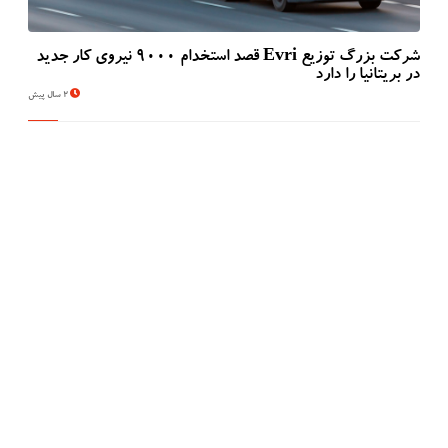
شرکت بزرگ توزیع Evri قصد استخدام ۹۰۰۰ نیروی کار جدید
در بریتانیا را دارد
2 سال پیش