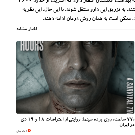
در حالی‌که تزریق IV بین ۳۰ تا ۶۰ دقیقه طول می‌کشد. تیم شبکه بهداشت انگلستان انتظار دارد که اکثریت از حدود ۳۶۰۰
 با دارویat‌ezo‌lizumab را شروع می‌کنند، به تزریق این دارو منتقل شوند. با این حال، این نظریه
ند، ممکن است به همان روش درمان ادامه دهند.
اخبار مشابه
«۷۷ ساعت» روی پرده سینما؛ روایتی از اعتراضات ۱۸ و ۱۹ دی
در ایران
1 ماه پیش