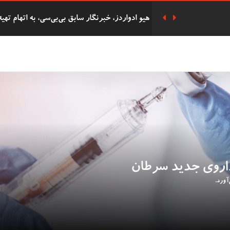
هزاران نفر در مراسم یادبود سه دختر کشته شده
پوند به دست آورده بود به زندان افتاد
دفاع ریچل ریوز از حذف پرداخت‌های سوخت زمس
دانشجوی 62 ساله
شرکت 
التحصیلی در همان روز با پسرش را گرفت.
 داروی جدید سرطان
دستگیری هشت فعال 'Oil
بریتانیا را دارد