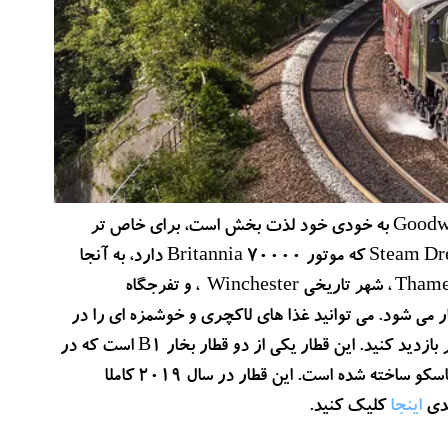
گردهمایی تاریخی مسابقه موتور و ماشین سواری Goodwood Revival به خودی خود لذت بخش است، برای خاص تر
کردن آن، از Paddington یا Slough از طریق قطار بخار Steam Dreams که موتور 70000 Britannia دارد، به آنجا
سفر کنید. توری منحصربفرد از زیبایی‌های خیره‌کننده Thames Valley ، شهر تاریخی Winchester ، و تفرجگاه
 رویداد در آن برگزار می شود. می توانید غذا های لاکچری و خوشمزه ای را در
این قطار سفارش دهید و پس از رسیدن به Chichester ، از شهر بازدید کنید. این قطار یکی از دو قطار بخار B1 است که در
سال ۱۹۴۸ توسط شرکت North British Locomotive در گلاسکو ساخته شده است. این قطار در سال 2019 کاملا
اینجا
کلیک کنید.