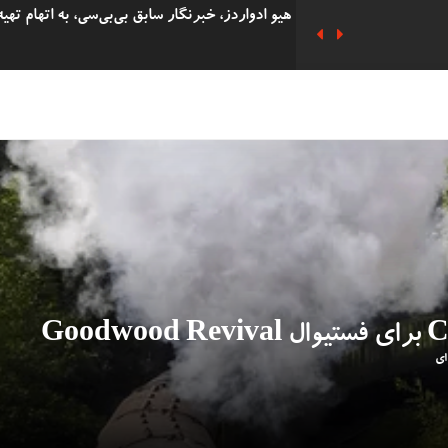
هزاران نفر در مراسم یادبود سه دختر کشته شده
پوند به دست آورده بود به زندان افتاد
دفاع ریچل ریوز از حذف پرداخت‌های سوخت زمس
دانشجوی 62 ساله
شرکت 
التحصیلی در همان روز با پسرش را گرفت.
دستگیری هشت فعال 'Oil
بریتانیا را دارد