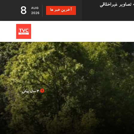
8
AUG
آخرین خبر ها
دزد سریالی که با درخواست بازپرداخت اقلام دزدیده شده 500,000
2026
تانی
 دانشگاه بریستول با 41 سال تأخیر اجازه فارغ
3 سال پیش
بزرگ توزیع Evri قصد استخدام ۹۰۰۰ نیروی کار جدید در
Just Stop ' در فرودگاه گاتویک پس از