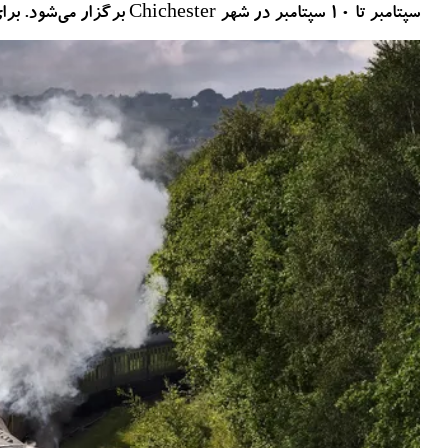
سپتامبر تا 10 سپتامبر در شهر Chichester برگزار می‌شود. برای رزرو بلیت های 235 پوندی