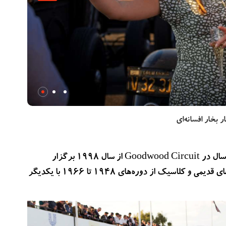
جشنواره Goodwood Revival رویدادی سه‌روزه است که هر سال در Goodwood Circuit از سال 1998 برگزار
می‌شود. در این جشنواره، اتومبیل‌های مسابقه‌ای و موتورسیکلت‌های قدیمی و کلاسیک از دوره‌های 1948 تا 1966 با یکدیگر